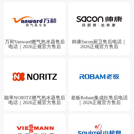
万和Vanward燃气热水器售后
帅康Sacon厨卫售后电话｜
电话｜2026正规官方售后
2026正规官方售后
能率NORITZ燃气热水器售后
老板Robam集成灶售后电话
电话｜2026正规官方售后
｜2026正规官方售后